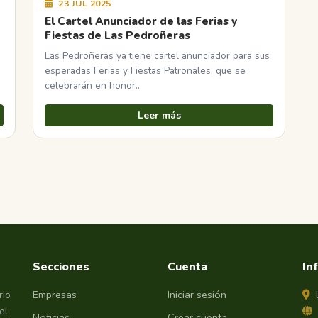
23 JUL 2025
El Cartel Anunciador de las Ferias y
Fiestas de Las Pedroñeras
Las Pedroñeras ya tiene cartel anunciador para sus
esperadas Ferias y Fiestas Patronales, que se
celebrarán en honor…
Leer más
Secciones
Cuenta
In
Empresas
Iniciar sesión
rio
el
Noticias
Crear cuenta