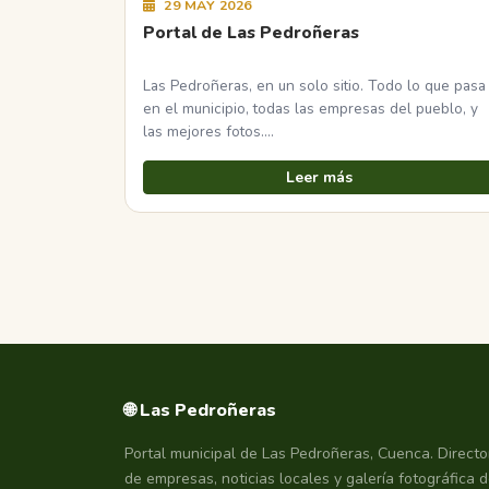
29 MAY 2026
Portal de Las Pedroñeras
Las Pedroñeras, en un solo sitio. Todo lo que pasa
en el municipio, todas las empresas del pueblo, y
las mejores fotos.…
Leer más
🌐 Las Pedroñeras
Portal municipal de Las Pedroñeras, Cuenca. Directo
de empresas, noticias locales y galería fotográfica d